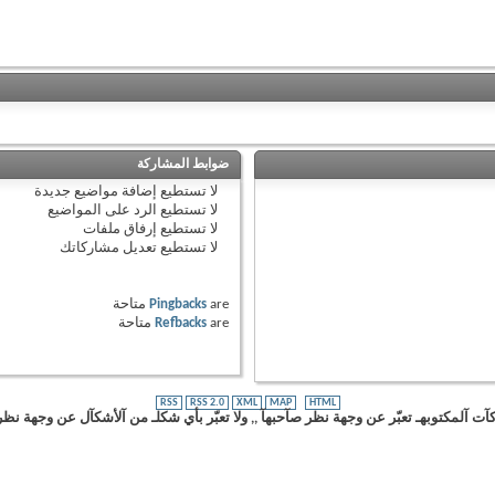
ضوابط المشاركة
لا تستطيع
إضافة مواضيع جديدة
لا تستطيع
الرد على المواضيع
لا تستطيع
إرفاق ملفات
لا تستطيع
تعديل مشاركاتك
are
Pingbacks
متاحة
are
Refbacks
متاحة
RSS
RSS 2.0
XML
MAP
HTML
ت آلمكتوبهـ تعبّر عن وجهة نظر صآحبهآ ,, ولا تعبّر بأي شكلـ من آلأشكآل عن وجهة نظر