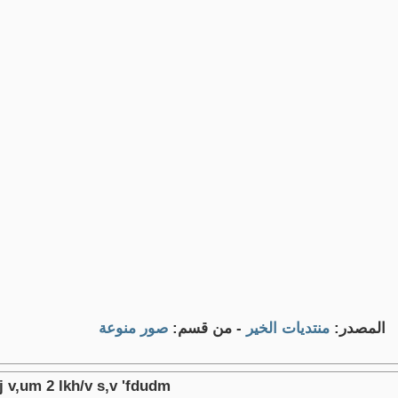
المصدر:
منتديات الخير
- من قسم:
صور منوعة
j v,um 2 lkh/v s,v 'fdudm