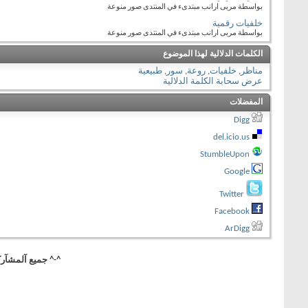
بواسطة مربى ارانب مبتدىء في المنتدى صور منوعة
خلفيات رقمية
بواسطة مربى ارانب مبتدىء في المنتدى صور منوعة
الكلمات الدلالية لهذا الموضوع
مناظر
,
خلفيات
,
روعة
,
سور
,
طبيعية
عرض سحابة الكلمة الدلالية
المفضلات
Digg
del.icio.us
StumbleUpon
Google
Twitter
Facebook
ArDigg
^-^ جميع آلمشآركآ