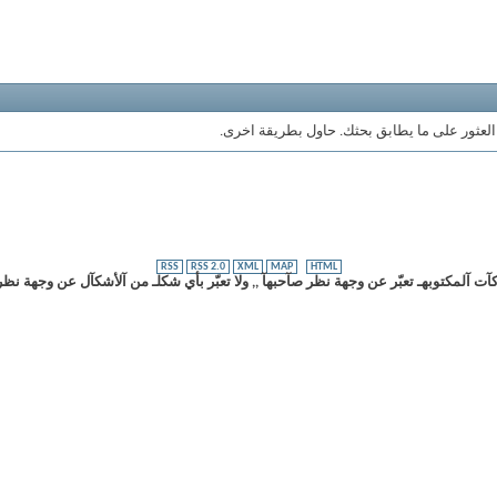
 العثور على ما يطابق بحثك. حاول بطريقة اخرى.
RSS
RSS 2.0
XML
MAP
HTML
ت آلمكتوبهـ تعبّر عن وجهة نظر صآحبهآ ,, ولا تعبّر بأي شكلـ من آلأشكآل عن وجهة نظر