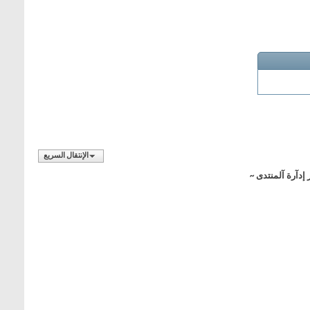
الإنتقال السريع
 إدآرة آلمنتدى ~