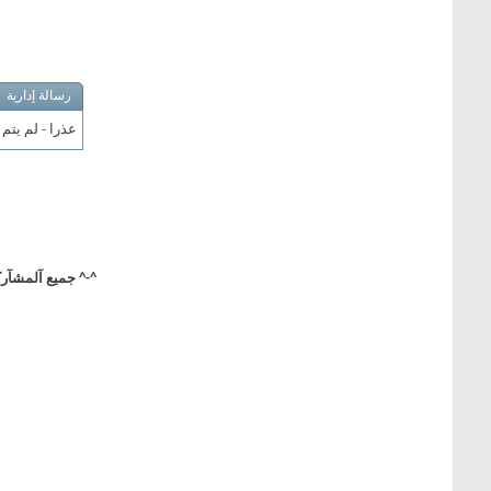
رسالة إدارية
عذرا - لم يتم
^-^ جميع آلمشآركآ