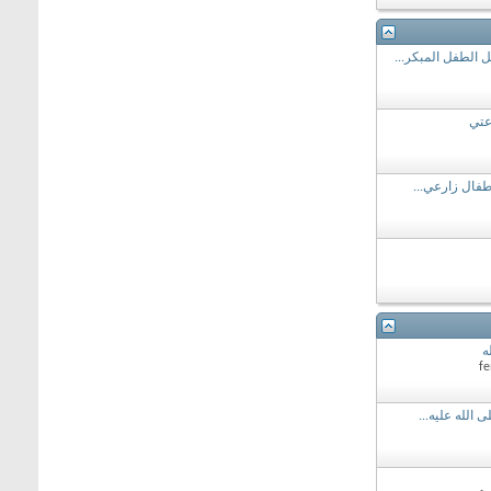
 الطفل المبكر...
عتي
فال زارعي...
ه
الله عليه...