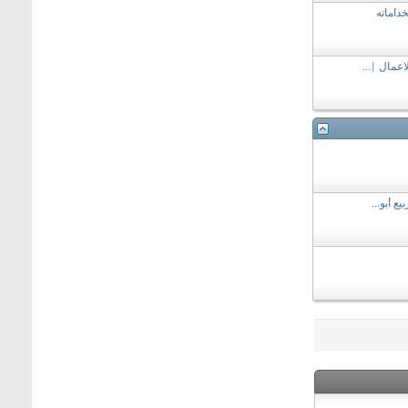
داماته
اعمال |...
ع أبو...