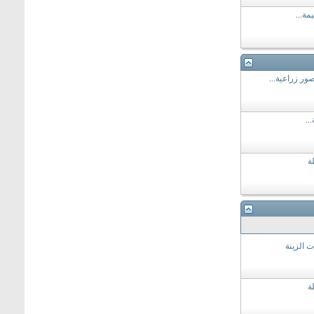
مة...
ر زراعية...
..
ة
ت الزينة
ة