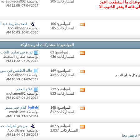
ك ووعدك ما استطعت اعوذ
المشاركات: 205
بواسطة femaleadvisors002
تغذيات
12:08 AM
07-04-2017,
فانه لا يغفر الذنوب الا
هذا
المنتدى
المواضيع: 106
قصة متلازمة حبة ا
مشاهدة
المشاركات: 585
بواسطة Abo alkheer
تغذيات
10:03 AM
10-01-2020,
هذا
المنتدى
المواضيع / المشاركات
آخر مشاركة
المواضيع: 83
ثورة فى تعليم اللغات 
مشاهدة
المشاركات: 436
بواسطة صفارة المحيط
تغذيات
11:22 PM
07-25-2018,
هذا
المنتدى
المواضيع: 169
حالة الطقس في سوريا
مشاهدة
المشاركات: 432
بواسطة Abo alkheer
وكل بلدان العالم
تغذيات
10:53 AM
01-09-2017,
هذا
المنتدى
المواضيع: 222
علاج العقم
مشاهدة
المشاركات: 823
بواسطة mohamed92
تغذيات
10:57 PM
09-24-2017,
هذا
المنتدى
المواضيع: 145
كلام حب مميز
مشاهدة
المشاركات: 817
بواسطة words love
تغذيات
01:10 AM
11-17-2014,
هذا
المنتدى
المواضيع: 407
من بنى اهرامات مص
مشاهدة
المشاركات: 2,037
بواسطة Abo alkheer
تغذيات
11:44 AM
08-20-2019,
فرفش معنا
هذا