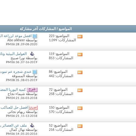
المواضيع / المشاركات
آخر مشاركة
المواضيع: 223
افضل موعد لزراعة ال
مشاهدة
المشاركات: 1,099
بواسطة Abo alkheer
تغذيات
06:28 PM
09-08-2020,
هذا
المنتدى
المواضيع: 119
العوامل البيئية وتاث
مشاهدة
المشاركات: 853
بواسطة نورا صبيح
تغذيات
06:36 PM
07-16-2019,
هذا
المنتدى
المواضيع: 86
عندي شجرة عم تموت ا
مشاهدة
المشاركات: 442
بواسطة المسوقة
تغذيات
08:35 PM
08-01-2019,
هذا
المنتدى
المواضيع: 72
كمية اليوريا المضا
مشاهدة
المشاركات: 258
بواسطة شيماء نجاح
تغذيات
04:21 PM
06-03-2018,
هذا
المنتدى
المواضيع: 150
افضل حل للعناكب
مشاهدة
المشاركات: 570
بواسطة ريهام نجاتى
تغذيات
06:21 PM
11-13-2018,
هذا
المنتدى
المواضيع: 52
ملف عن العصائر باا
مشاهدة
المشاركات: 216
بواسطة نهال كمال
تغذيات
06:14 PM
05-20-2016,
هذا