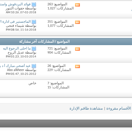
المنتدى
المواضيع: 263
فوائد البردقوش واستخ
مشاهدة
المشاركات: 1,027
بواسطة حفوات التنور
تغذيات
10:26 AM
07-02-2018,
هذا
المنتدى
المواضيع: 351
الماجستير فى ادارة ال
مشاهدة
المشاركات: 1,077
بواسطة شيماء فتحى
تغذيات
08:56 PM
11-16-2018,
هذا
المنتدى
المواضيع / المشاركات
آخر مشاركة
المواضيع: 721
ما احلى الرجوع اليه
مشاهدة
المشاركات: 904
بواسطة عديل الروح
تغذيات
01:23 PM
10-03-2014,
هذا
المنتدى
المواضيع: 26
عيد أضحى مبارك أ د ربي
مشاهدة
المشاركات: 229
بواسطة Abo alkheer
تغذيات
05:47 PM
10-25-2012,
هذا
المنتدى
المواضيع: 7
خاص
المشاركات: 15
الأقسام مقروءة
|
مشاهدة طاقم الإدارة