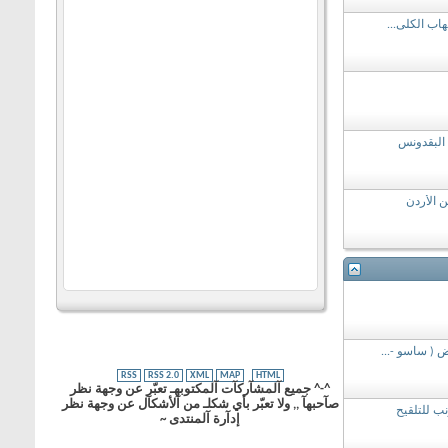
اب الكلى...
البقدونس
ن الأردن
 ( ساسو -...
RSS
RSS 2.0
XML
MAP
HTML
^-^ جميع آلمشآركآت آلمكتوبهـ تعبّر عن وجهة نظر
صآحبهآ ,, ولا تعبّر بأي شكلـ من آلأشكآل عن وجهة نظر
ب للتلقيح
إدآرة آلمنتدى ~