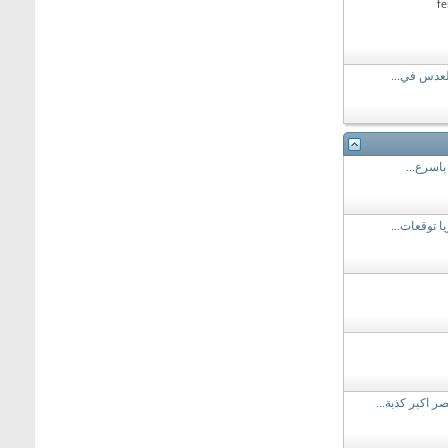
لعدس في...
بأسرع...
 توقعات...
ر اكبر كذبة...