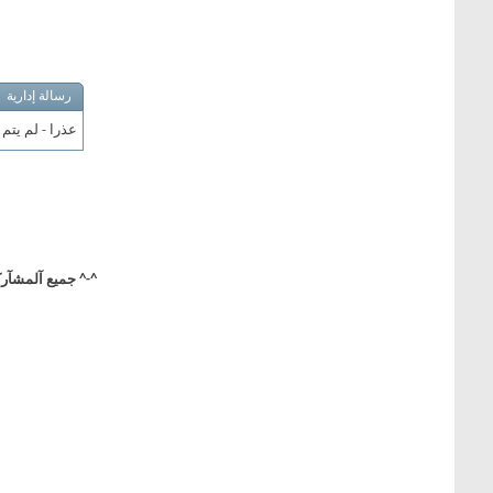
رسالة إدارية
عذرا - لم يتم
^-^ جميع آلمشآركآ