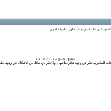
 العثور على ما يطابق بحثك. حاول بطريقة اخرى.
RSS
RSS 2.0
XML
MAP
HTML
ت آلمكتوبهـ تعبّر عن وجهة نظر صآحبهآ ,, ولا تعبّر بأي شكلـ من آلأشكآل عن وجهة نظر