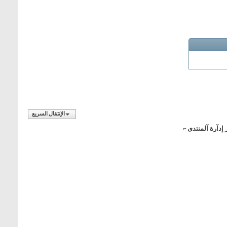
الإنتقال السريع
 إدآرة آلمنتدى ~