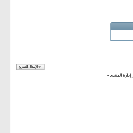
الإنتقال السريع
 إدآرة آلمنتدى ~