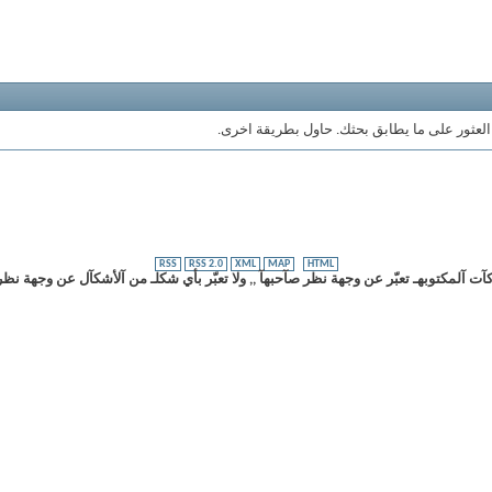
 العثور على ما يطابق بحثك. حاول بطريقة اخرى.
RSS
RSS 2.0
XML
MAP
HTML
ت آلمكتوبهـ تعبّر عن وجهة نظر صآحبهآ ,, ولا تعبّر بأي شكلـ من آلأشكآل عن وجهة نظر