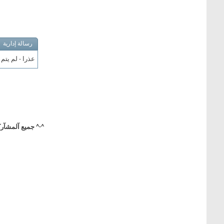
رسالة إدارية
عذرا - لم يتم
^-^ جميع آلمشآركآ