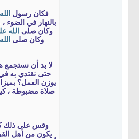
فكان رسول
الله
بالنهار في الضوء ،
وكان صلى
الله
عل
وكان صلى
الله
لا بد أن نستجمع ه
حتى نقتدي به في ك
يوزن العمل؟ بميز
صلاة مضبوطة ، كي
وقس على ذلك كل ا
يكون من أهل القر