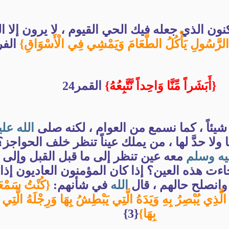
كنون الذي جعله فيك الحي القيوم ، لا يرون إلا ا
 الرَّسُولِ يَأْكُلُ الطَّعَامَ وَيَمْشِي فِي الْأَسْوَاقِ}
الفر
{أَبَشَراً مِّنَّا وَاحِداً نَّتَّبِعُهُ}
القمر24
ا شيئاً ، كما نسمع من العوام ، لكنه صلى
الله
علي
لها ولا حدَّ لها ، من يملك عيناً تنظر خلف الحواج
يه
وسلم
معه عين تنظر إلى ما قبل القبل وإلى م
اءت هذه العين؟ إذا كان المؤمنون العاديون إذا ج
وانصلح حالهم ، قال
الله
في شأنهم:
{كُنْتُ سَمْعَه
الَّذِي يُبْصِرُ بِهِ وَيَدَهُ الَّتِي يَبْطِشُ بِهَا وَرِجْلَهُ الَّت
بِهَا}
{3}