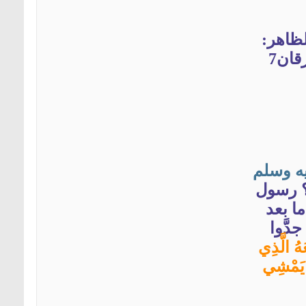
لظاهر:
قان7
ه
وسلم
ز؟ رسول
ا بعد
دَّوا
ُ الَّذِي
ِي يَمْشِي