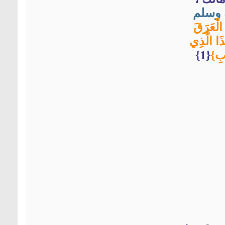
وسلم
الْعَرَقَ
ذَا الَّذِي
يبِ}
{1}