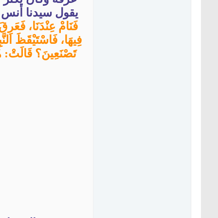
يقول سيدنا أن
فَنَامْ عِنْدَنَا، فَعَرِ
فِيهَا، فَاسْتَيْقَظَ الن
تَصْنَعِينَ؟ قَالَتْ: ه