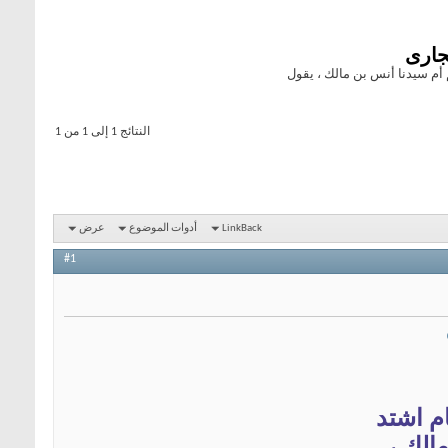
جارى
 أم سيدنا أنس بن مالك ، يقول
النتائج 1 إلى 1 من 1
LinkBack
أدوات الموضوع
عرض
#1
م اشتد
الك ،