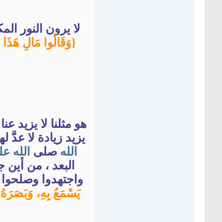
لا يرون النور الم
{وَقَالُوا مَالِ هَذَا
هو مثلنا لا يزيد عن
يزيد زيادة لا عدَّ 
الله
صلى
الله
عل
البعد ، من أين ج
واجتهدوا وصلحوا 
يَسْمَعُ بِهِ، وَبَصَرَهُ 