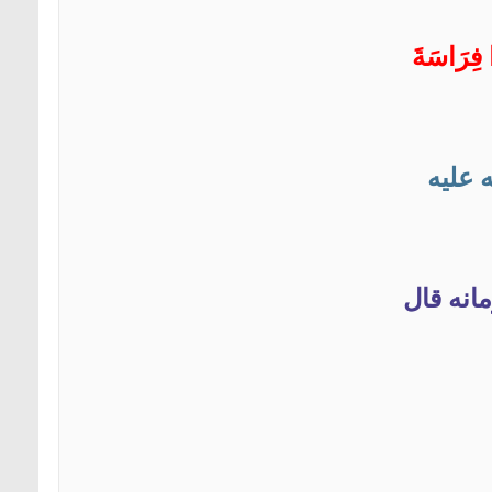
ا فِرَاسَةَ
ه
عليه
انه قال