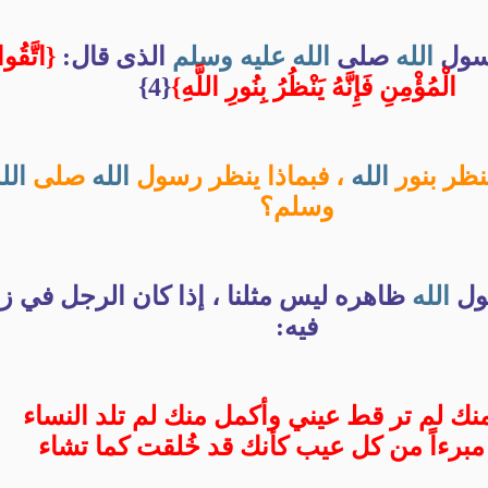
رسول
الله
صلى
الله
عليه
وسلم
الذى قال:
{اتَّقُو
الْمُؤْمِنِ فَإِنَّهُ يَنْظُرُ بِنُورِ اللَّهِ}
{4}
نظر بنور
الله
، فبماذا ينظر رسول
الله
صلى
الل
وسلم؟
سول
الله
ظاهره ليس مثلنا ، إذا كان الرجل في زم
فيه:
ك لم تر قط عيني وأكمل منك لم تلد النساء
مبرءاً من كل عيب كأنك قد خُلقت كما تشاء