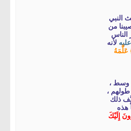
 النبي
يبنا من
 الناس
عليه
لأنه
 يَنطِقُ عَنِ الْهَوَى{3} إِنْ هُوَ إِلَّا وَحْيٌ يُوحَى{4} عَلَّمَهُ
ه وسط ،
 طولهم ،
َّف ذلك
 هذه
ونَ إِلَيْكَ