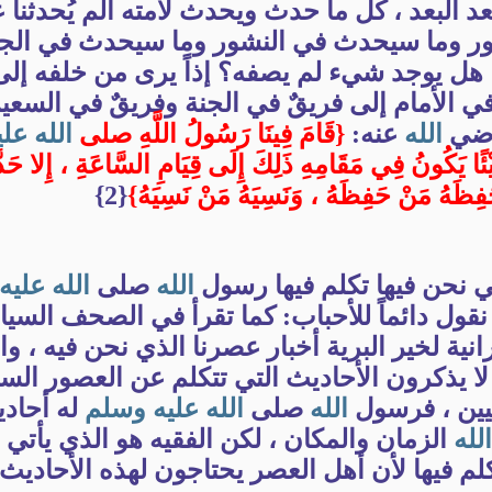
عد البعد ، كل ما حدث ويحدث لأمته ألم يُحدثنا 
ر وما سيحدث في النشور وما سيحدث في الجن
هل يوجد شيء لم يصفه؟ إذاً يرى من خلفه إلى
ي الأمام إلى فريقٌ في الجنة وفريقٌ في السعي
رضي
الله
عنه:
{قَامَ فِينَا رَسُولُ اللَّهِ صلى
الله
علي
ئًا يَكُونُ فِي مَقَامِهِ ذَلِكَ إِلَى قِيَامِ السَّاعَةِ ، إِلا حَدّ
فِظَهُ مَنْ حَفِظَهُ ، وَنَسِيَهُ مَنْ نَسِيَهُ}
{2}
ي نحن فيها تكلم فيها رسول
الله
صلى
الله
عليه
نقول دائماً للأحباب: كما تقرأ في الصحف السيار
ية لخير البرية أخبار عصرنا الذي نحن فيه ، وال
ء لا يذكرون الأحاديث التي تتكلم عن العصور السا
سيين ، فرسول
الله
صلى
الله
عليه
وسلم
له أحاد
الله
الزمان والمكان ، لكن الفقيه هو الذي يأتي 
لم فيها لأن أهل العصر يحتاجون لهذه الأحاديث