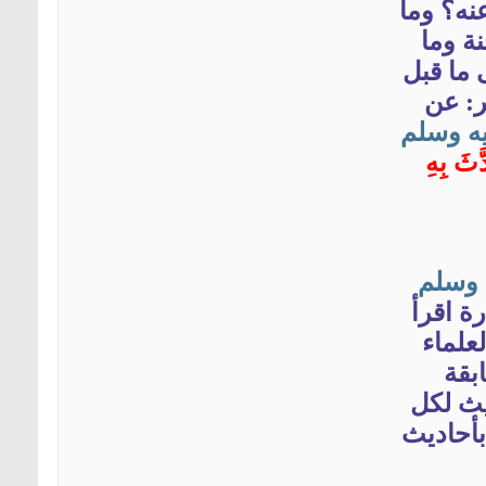
عنه؟ وما
ة وما
 ما قبل
ر: عن
ه
وسلم
َثَ بِهِ
وسلم
ة اقرأ
علماء
بقة
يث لكل
بأحاديث