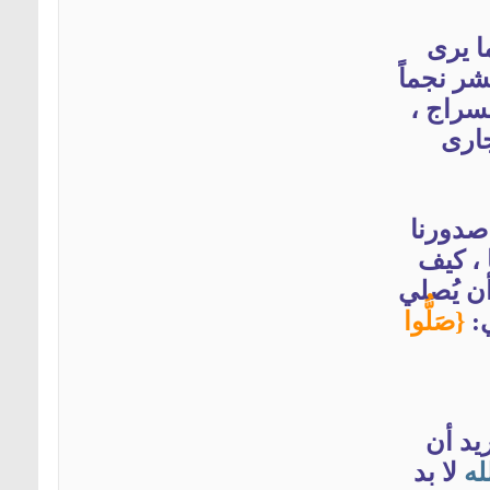
ا يرى
شر نجماً
سراج ،
ارى
 صدورنا
 ، كيف
ن يُصلي
:
{صَلُّوا
يد أن
له
لا بد