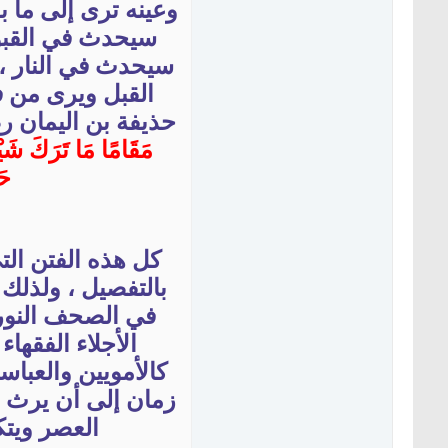
وعينه ترى إلى ما ب
سيحدث في القبو
سيحدث في النار ، 
القبل ويرى من ف
حذيفة بن اليمان 
مَقَامًا مَا تَرَكَ شَيْ
حَ
كل هذه الفتن الت
بالتفصيل ، ولذلك 
في الصحف النوران
الأجلاء الفقها
كالأمويين والعبا
زمان إلى أن يرث
العصر ويتك