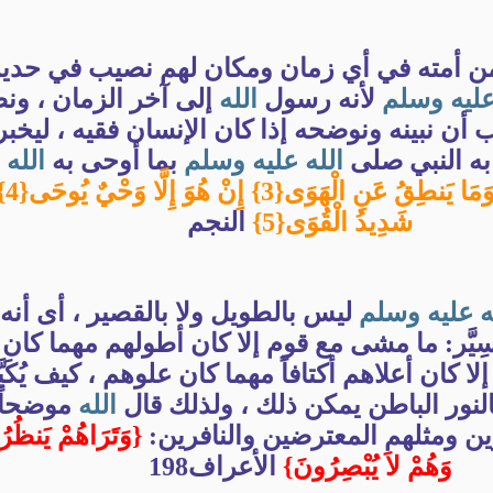
من أمته في أي زمان ومكان لهم نصيب في حديث
ليه
وسلم
لأنه رسول
الله
إلى آخر الزمان ، ونص
أن نبينه ونوضحه إذا كان الإنسان فقيه ، ليخبر
 به النبي صلى
الله
عليه
وسلم
بما أوحى به
الله
{وَمَا
شَدِيدُ الْقُوَى{5}
النجم
ه
عليه
وسلم
ليس بالطويل ولا بالقصير ، أى أن
سِيَّر: ما مشى مع قوم إلا كان أطولهم مهما كان
 كان أعلاهم أكتافاً مهما كان علوهم ، كيف يُكَي
لنور الباطن يمكن ذلك ، ولذلك قال
الله
موضحاً
ين ومثلهم المعترضين والنافرين:
{وَتَرَاهُمْ يَنظُرُ
وَهُمْ لاَ يُبْصِرُونَ}
الأعراف198