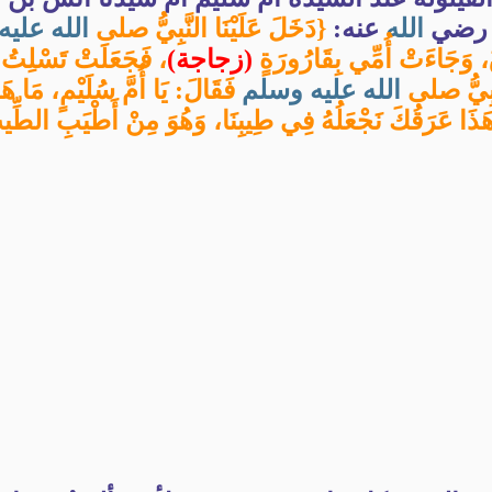
س رضي
الله
عنه:
{دَخَلَ عَلَيْنَا النَّبِيُّ صلى
الله
عليه
قَ، وَجَاءَتْ أُمِّي بِقَارُورَةٍ
(زجاجة)
، فَجَعَلَتْ تَسْلِتُ 
َّبِيُّ صلى
الله
عليه
وسلم
فَقَالَ: يَا أُمَّ سُلَيْمٍ، مَا هَ
َذَا عَرَقُكَ نَجْعَلُهُ فِي طِيبِنَا، وَهُوَ مِنْ أَطْيَبِ الطِّ