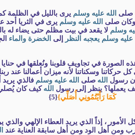
صلى
الله
عليه
وسلم
يرى بالليل في الظلمة كم
 وكان صلى
الله
عليه
وسلم
يرى في الثريا أحد ع
يه
وسلم
لا يقعد في بيت مظلم حتى يضاء له بال
عليه
وسلم
يعجبه
النظر
إلى
الخضرة
والماء
الج
ذه الصورة في تجاويف قلوبنا ونُعلقها في حنايا
ل حركاتنا وسكناتنا لأنه ميزان أعمالنا عند ربنا
ان رسول
الله
صلى
الله
عليه
وسلم
فالذي يريد أ
ف يعملها؟ ينظر إلى رسول
الله
كيف كان يُصلي
كَمَا رَأَيْتُمُونِي أُصَلِّي}
{5}
لأمور ، إذاً الذي يريد العطاء الإلهي والذي ير
ب ومن أهل الود ومن أهل سابقة العناية عند
ال