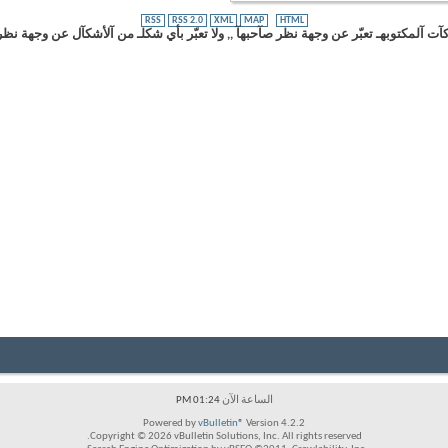
RSS
RSS 2.0
XML
MAP
HTML
ت آلمكتوبهـ تعبّر عن وجهة نظر صآحبهآ ,, ولا تعبّر بأي شكلـ من آلأشكآل عن وجهة نظر
الساعة الآن
01:24 PM
Powered by
vBulletin®
Version 4.2.2
Copyright © 2026 vBulletin Solutions, Inc. All rights reserved.