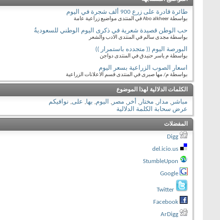
طائرة قادرة على زرع 900 ألف شجرة في اليوم
بواسطة Abo alkheer في المنتدى مواضيع زراعية عامة
حب الوطن قصيدة شعرية في ذكرى اليوم الوطني للسعوديةُ
بواسطة مجدى سالم في المنتدى الادب والشعر
البورصة اليوم (( متجدده باستمرار ))
بواسطة م ياسر حنيدق في المنتدى دواجن
اسعار الصوب الزراعية بسعر اليوم
بواسطة م/ مها صبرى في المنتدى قسم الاعلانات الزراعية
الكلمات الدلالية لهذا الموضوع
مباشر
,
مدار
,
مختار
,
أخر
,
مصر
,
اليوم
,
بها
,
على
,
نوافيكم
عرض سحابة الكلمة الدلالية
المفضلات
Digg
del.icio.us
StumbleUpon
Google
Twitter
Facebook
ArDigg