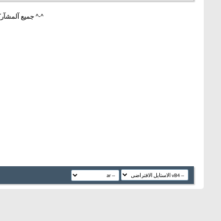
^-^ جميع آلمشآركآ