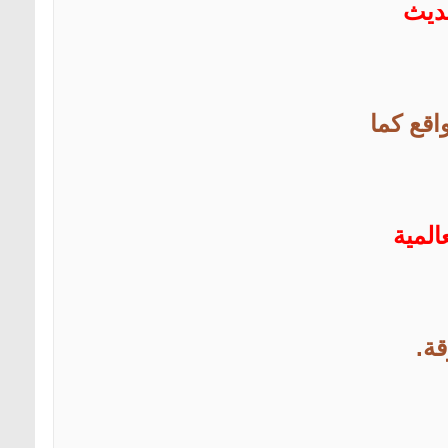
ديث
اقع كما
المية
قة.