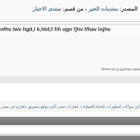
المصدر:
منتديات الخير
- من قسم:
منتدى الاخبار
fhv lwv hgd,l k,htd;l fih ugn l]hv lfhav lojhv
09:46 PM
كن مواكب لتطورات الحياة العملية
|
عقارات مصر اكبر موقع تسويق عقارى فى مصر