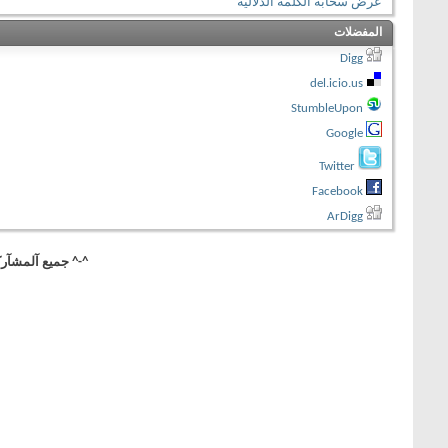
عرض سحابة الكلمة الدلالية
المفضلات
Digg
del.icio.us
StumbleUpon
Google
Twitter
Facebook
ArDigg
^-^ جميع آلمشآركآ