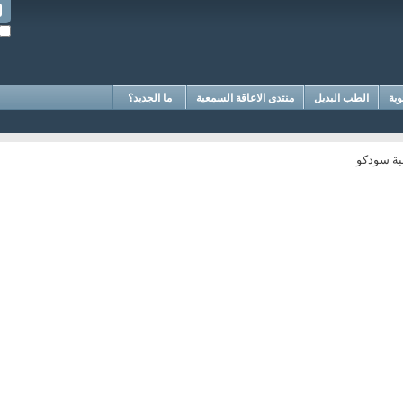
وية
الطب البديل
منتدى الاعاقة السمعية
ما الجديد؟
بة سودكو