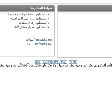
ضوابط المشاركة
لا تستطيع
إضافة مواضيع جديدة
لا تستطيع
الرد على المواضيع
لا تستطيع
إرفاق ملفات
لا تستطيع
تعديل مشاركاتك
are
Pingbacks
متاحة
are
Refbacks
متاحة
RSS
RSS 2.0
XML
MAP
HTML
ت آلمكتوبهـ تعبّر عن وجهة نظر صآحبهآ ,, ولا تعبّر بأي شكلـ من آلأشكآل عن وجهة نظر