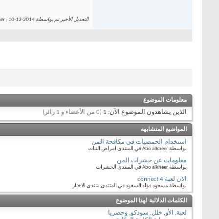
التعديل الأخير تم بواسطة Abo alkheer ; 10-13-2014 الساعة
معلومات الموضوع
الذين يشاهدون الموضوع الآن: 1
(0 من الأعضاء و 1 زائر)
المواضيع المتشابهه
استخدام الحمضيات في مكافحة المن
بواسطة Abo alkheer في المنتدى امراض النبات
معلومات عن حشرات المن
بواسطة Abo alkheer في المنتدى الحشرات
الان لعبة connect 4
بواسطة مسعود فؤاد السعود في المنتدى منتدى الاخبار
الكلمات الدلالية لهذا الموضوع
لعبة
,
الأو
,
خلل
,
سودكو
,
وحصريا