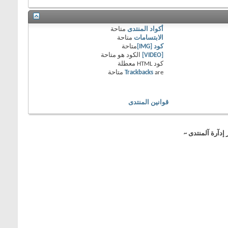
أكواد المنتدى
متاحة
الابتسامات
متاحة
كود [IMG]
متاحة
[VIDEO]
الكود هو
متاحة
كود HTML
معطلة
are
Trackbacks
متاحة
قوانين المنتدى
 إدآرة آلمنتدى ~