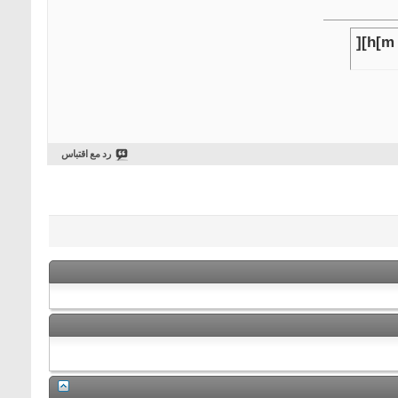
][h[m 
رد مع اقتباس