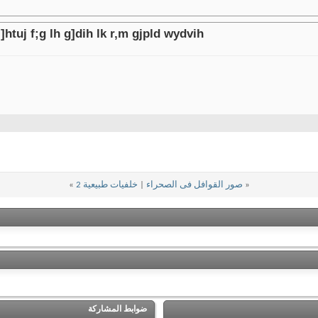
]htuj f;g lh g]dih lk r,m gjpld wydvih
«
صور القوافل فى الصحراء
|
خلفيات طبيعية 2
»
ضوابط المشاركة