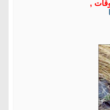
قات ,