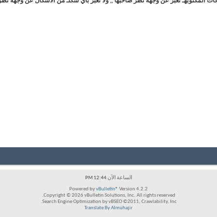
ت آلمكتوبهـ تعبّر عن وجهة نظر صآحبهآ ,, ولا تعبّر بأي شكلـ من آلأشكآل عن وجهة نظر
الساعة الآن
12:44 PM
Powered by
vBulletin®
Version 4.2.2
Copyright © 2026 vBulletin Solutions, Inc. All rights reserved.
Search Engine Optimization by vBSEO ©2011, Crawlability, Inc.
Translate By Almuhajir