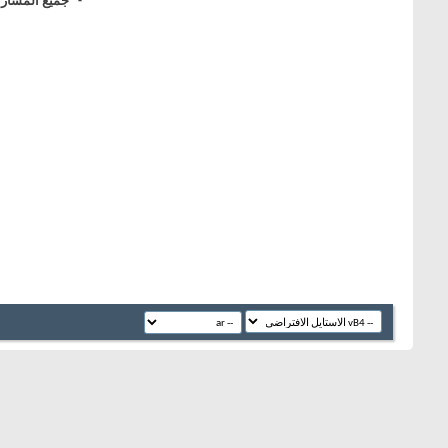
^-^ جميع آلمشآركآ